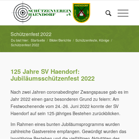
Schützenfest 2022
Du bist hier:
Startseite
/
Bilder/Berichte
/
Schützenfeste, Könige
/
Schützenfest 2022
125 Jahre SV Haendorf:
Jubiläumsschützenfest 2022
Nach zwei Jahren coronabedingter Zwangspause gab es im
Jahr 2022 einen ganz besonderen Grund zu feiern: Am
Festwochenende vom 24.-26. Juni 2022 konnte der SV
Haendorf auf sein 125-jähriges Bestehen zurückblicken.
Im Rahmen eines bunten Jubiläumsprogramms wurden
zahlreiche Gastvereine empfangen. Gewürdigt wurden das
langjährige Bestehen und die vielfältigen Aktivitäten des