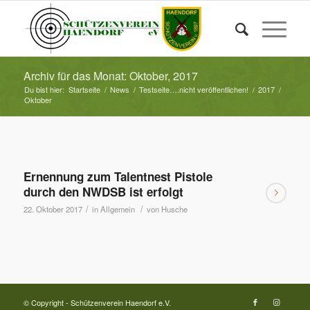
Archiv für das Monat: Oktober, 2017
Du bist hier:
Startseite
/
News
/
Testseite….nicht veröffentlichen!
/
2017
/
Oktober
Ernennung zum Talentnest Pistole
durch den NWDSB ist erfolgt
/
/
22. Oktober 2017
in
Allgemein
von
Husche
© Copyright - Schützenverein Haendorf e.V.