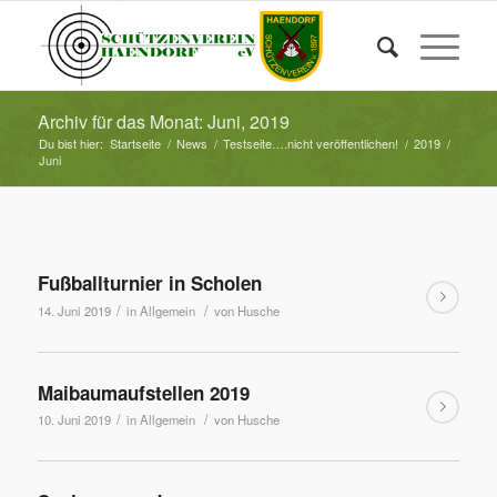
Archiv für das Monat: Juni, 2019
Du bist hier:
Startseite
/
News
/
Testseite….nicht veröffentlichen!
/
2019
/
Juni
Fußballturnier in Scholen
/
/
14. Juni 2019
in
Allgemein
von
Husche
Maibaumaufstellen 2019
/
/
10. Juni 2019
in
Allgemein
von
Husche