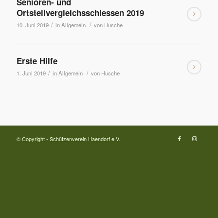
Senioren- und
Ortsteilvergleichsschiessen 2019
/
/
10. Juni 2019
in
Allgemein
von
Husche
Erste Hilfe
/
/
1. Juni 2019
in
Allgemein
von
Husche
© Copyright - Schützenverein Haendorf e.V.