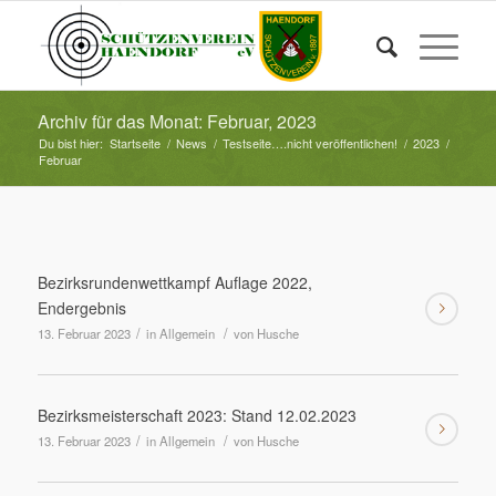
Archiv für das Monat: Februar, 2023
Du bist hier:
Startseite
/
News
/
Testseite….nicht veröffentlichen!
/
2023
/
Februar
Bezirksrundenwettkampf Auflage 2022,
Endergebnis
/
/
13. Februar 2023
in
Allgemein
von
Husche
Bezirksmeisterschaft 2023: Stand 12.02.2023
/
/
13. Februar 2023
in
Allgemein
von
Husche