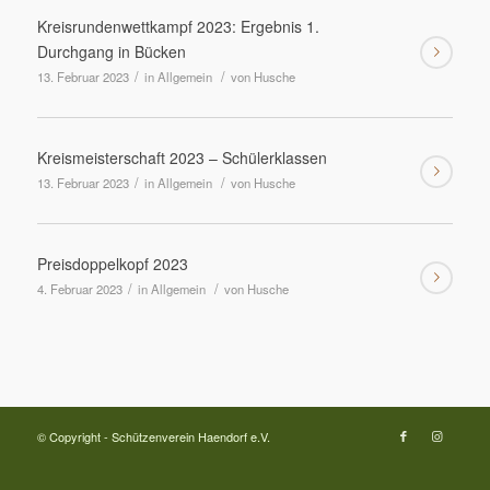
Kreisrundenwettkampf 2023: Ergebnis 1.
Durchgang in Bücken
/
/
13. Februar 2023
in
Allgemein
von
Husche
Kreismeisterschaft 2023 – Schülerklassen
/
/
13. Februar 2023
in
Allgemein
von
Husche
Preisdoppelkopf 2023
/
/
4. Februar 2023
in
Allgemein
von
Husche
© Copyright - Schützenverein Haendorf e.V.