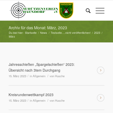
Archiv für das Monat: März, 2023
Du bist hier:
Startseite
/
News
/
Testseite….nicht veröffentlichen!
/
2023
/
März
Jahresschießen „Spargelschießen“ 2023:
Übersicht nach 3tem Durchgang
/
/
15. März 2023
in
Allgemein
von
Husche
Kreisrundenwettkampf 2023
/
/
15. März 2023
in
Allgemein
von
Husche