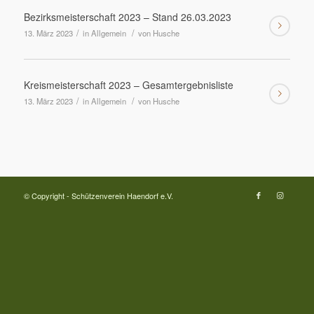
Bezirksmeisterschaft 2023 – Stand 26.03.2023
/
/
13. März 2023
in
Allgemein
von
Husche
Kreismeisterschaft 2023 – Gesamtergebnisliste
/
/
13. März 2023
in
Allgemein
von
Husche
© Copyright - Schützenverein Haendorf e.V.