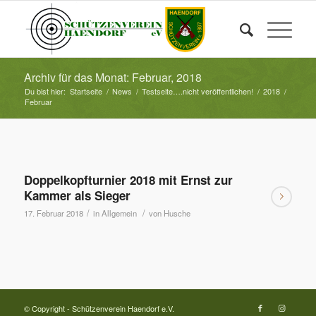
Archiv für das Monat: Februar, 2018
Du bist hier:
Startseite
/
News
/
Testseite….nicht veröffentlichen!
/
2018
/
Februar
Doppelkopfturnier 2018 mit Ernst zur
Kammer als Sieger
/
/
17. Februar 2018
in
Allgemein
von
Husche
© Copyright - Schützenverein Haendorf e.V.