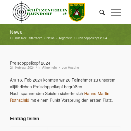
News
Du bist hier:
Startseite
/
News
/
Allgemein
/
Preisdoppelkopf 2024
Preisdoppelkopf 2024
/
/
21. Februar 2024
in
Allgemein
von
Husche
Am 16. Feb 2024 konnten wir 26 Teilnehmer zu unserem
alljährlichen Preisdoppelkopf begrüßen.
Nach spannenden Spielen sicherte sich
Hanns-Martin
Rothschild
mit einem Punkt Vorsprung den ersten Platz.
Eintrag teilen